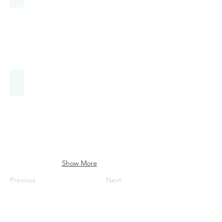
2ミュンヘン空港で.jpg
Show More
Previous
Next