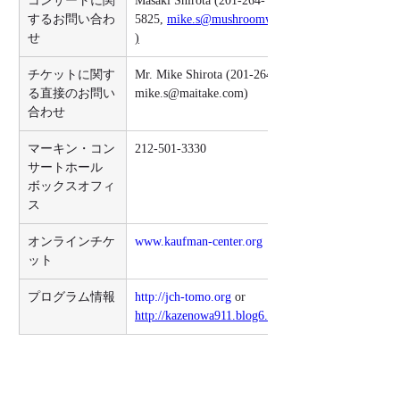
コンサートに関
Masaki Shirota (201-264-
するお問い合わ
5825
,
mike.s@mushroomwisdom.com
せ
)
チケットに関す
Mr. Mike Shirota (201-264-5825, 
る直接のお問い
mike.s@maitake.com)
合わせ
マーキン・コン
212-501-3330
サートホール 
ボックスオフィ
ス
オンラインチケ
www.kaufman-center.org
ット
プログラム情報
http://jch-tomo.org
 or 
http://kazenowa911.blog6.fc2.com
収益はすべて慈善活動の支援に充てられま
す。