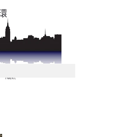
の環
Next