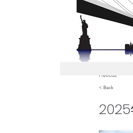
Previous
< Back
202