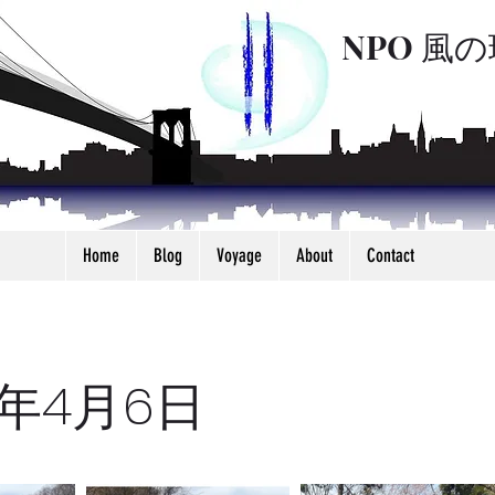
NPO 風
Home
Blog
Voyage
About
Contact
5年4月6日